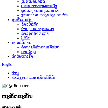
ໂປຣໄຟລ໌ບໍລິສັດ
ປັດຊະຍາຂອງພວກເຮົາ
ຄູ່ຮ່ວມງານຂອງພວກເຮົາ
ງານວາງສະແດງຂອງພວກເຮົາ
ສູນສື່ມວນຊົນ
ຂ່າວບໍລິສັດ
ຂ່າວງານວາງສະແດງ
ຂ່າວອຸດສາຫະກຳ
ວິດີໂອ
ການບໍລິການ
ຄຳຖາມທີ່ຖືກຖາມເລື້ອຍໆ
ດາວໂຫຼດ
ຕິດຕໍ່ພວກເຮົາ
English
ບ້ານ
ພະລັງງານ ແລະ ແບັດເຕີຣີລົດ
ຜະລິດຕະພັນ
ໝວດໝູ່