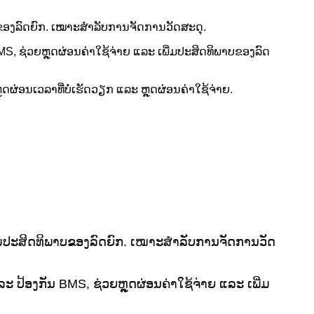
າບຂອງລົດຍົກ. ເໝາະສຳລັບການຈັດການວັດສະດຸ.
MS, ຊ່ວຍຫຼຸດຜ່ອນຄ່າໃຊ້ຈ່າຍ ແລະ ເພີ່ມປະສິດທິພາບຂອງລົດ
ຸດຜ່ອນເວລາທີ່ບໍ່ເຮັດວຽກ ແລະ ຫຼຸດຜ່ອນຄ່າໃຊ້ຈ່າຍ.
ພີ່ມປະສິດທິພາບຂອງລົດຍົກ. ເໝາະສຳລັບການຈັດການວັດ
ະ ປ້ອງກັນ BMS, ຊ່ວຍຫຼຸດຜ່ອນຄ່າໃຊ້ຈ່າຍ ແລະ ເພີ່ມ