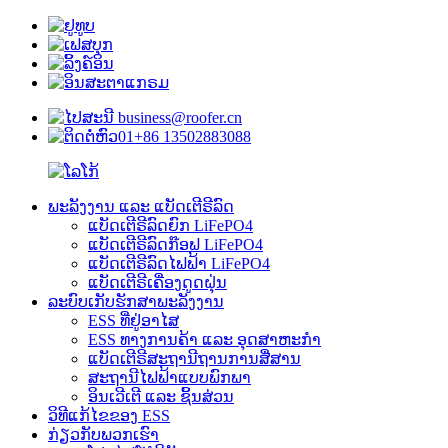
business@roofer.cn
+86 13502883088
ພະລັງງານ ແລະ ແບັດເຕີຣີລົດ
ແບັດເຕີຣີລົດຍົກ LiFePO4
ແບັດເຕີຣີລົດກ໊ອຟ LiFePO4
ແບັດເຕີຣີລົດໄຟຟ້າ LiFePO4
ແບັດເຕີຣີເຄື່ອງດູດຝຸ່ນ
ລະບົບເກັບຮັກສາພະລັງງານ
ESS ທີ່ຢູ່ອາໄສ
ESS ທາງການຄ້າ ແລະ ອຸດສາຫະກຳ
ແບັດເຕີຣີສະຖານີຖານການສື່ສານ
ສະຖານີໄຟຟ້າແບບພົກພາ
ອິນເວີເຕີ ແລະ ຊິ້ນສ່ວນ
ວິທີແກ້ໄຂຂອງ ESS
ກ່ຽວກັບພວກເຮົາ