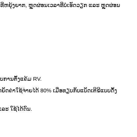
ີ່ຫຍຸ້ງຍາກ, ຫຼຸດຜ່ອນເວລາທີ່ບໍ່ເຮັດວຽກ ແລະ ຫຼຸດຜ່ອນ
ບການຕັ້ງແຄ້ມ RV.
ດຄ່າໃຊ້ຈ່າຍໄດ້ 80% ເມື່ອທຽບກັບແບັດເຕີຣີແບບດັ້ງ
ລະ ໃຊ້ໄດ້ດົນ.