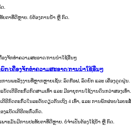
ົດ.
ທີ່ດີຫຼາຍ. ບໍ່ຕ້ອງການນໍ້າ ຫຼື ກົດ.
ົດຍົກ/ເຄື່ອງຈັກທຳຄວາມສະອາດ/ການນຳໃຊ້ອື່ນໆ
ພະລັງງານທີ່ຫຼາກຫຼາຍເຊັ່ນ: ລົດກ໊ອຟ, ລົດຍົກ ແລະ ເຄື່ອງດູດຝຸ່ນ.
ບັດເຕີຣີຕະກົ່ວກົດສາມເທົ່າ ແລະ ມີອາຍຸການໃຊ້ງານດົນກວ່າສອງເທົ່າ.
ີຣີກົດຕະກົ່ວໃນລະດັບດຽວກັນເຖິງ 4 ເທົ່າ, ແລະ ການພັກຜ່ອນໄລຍະສັ
ອງແບັດເຕີຣີຕະກົ່ວກົດ.
ະມັນມີການປະທັບຕາທີ່ດີຫຼາຍ. ບໍ່ຈຳເປັນຕ້ອງໃຊ້ນໍ້າ ຫຼື ກົດ.