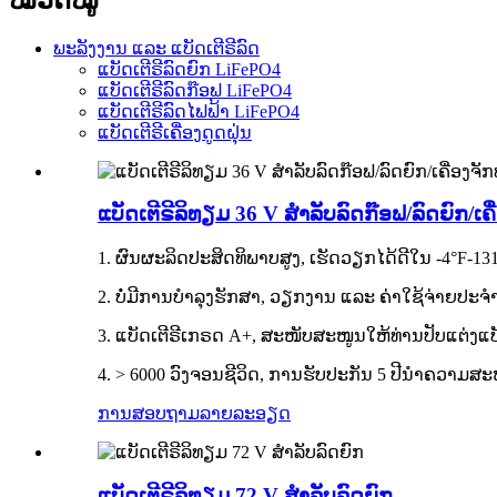
ພະລັງງານ ແລະ ແບັດເຕີຣີລົດ
ແບັດເຕີຣີລົດຍົກ LiFePO4
ແບັດເຕີຣີລົດກ໊ອຟ LiFePO4
ແບັດເຕີຣີລົດໄຟຟ້າ LiFePO4
ແບັດເຕີຣີເຄື່ອງດູດຝຸ່ນ
ແບັດເຕີຣີລິທຽມ 36 V ສຳລັບລົດກ໊ອຟ/ລົດຍົກ/
1. ຜົນຜະລິດປະສິດທິພາບສູງ, ເຮັດວຽກໄດ້ດີໃນ -4°F-13
2. ບໍ່ມີການບຳລຸງຮັກສາ, ວຽກງານ ແລະ ຄ່າໃຊ້ຈ່າຍປະຈ
3. ແບັດເຕີຣີເກຣດ A+, ສະໜັບສະໜູນໃຫ້ທ່ານປັບແຕ່ງແບັ
4. > 6000 ວົງຈອນຊີວິດ, ການຮັບປະກັນ 5 ປີນໍາຄວາມສ
ການສອບຖາມ
ລາຍລະອຽດ
ແບັດເຕີຣີລິທຽມ 72 V ສຳລັບລົດຍົກ