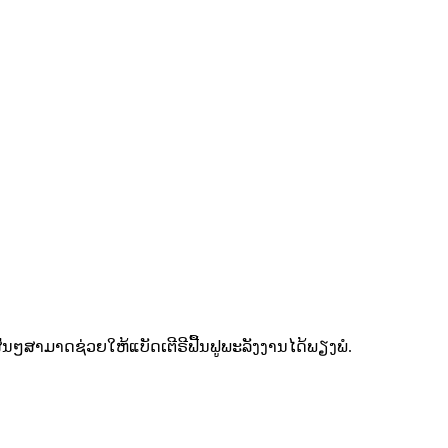
້ນໆສາມາດຊ່ວຍໃຫ້ແບັດເຕີຣີຟື້ນຟູພະລັງງານໄດ້ພຽງພໍ.