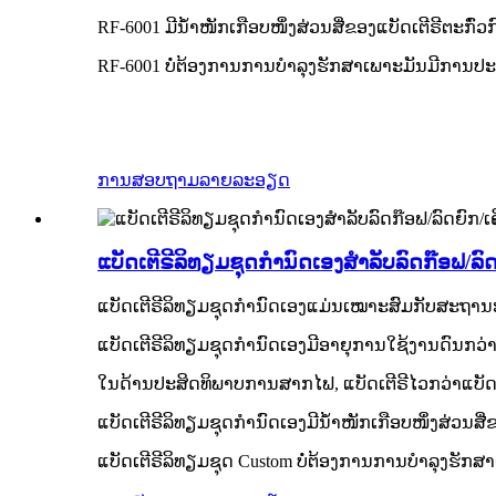
RF-6001 ມີນ້ຳໜັກເກືອບໜຶ່ງສ່ວນສີ່ຂອງແບັດເຕີຣີຕະກົ່ວກ
RF-6001 ບໍ່ຕ້ອງການການບຳລຸງຮັກສາເພາະມັນມີການປະທັບຕາ
ການສອບຖາມ
ລາຍລະອຽດ
ແບັດເຕີຣີລິທຽມຊຸດກຳນົດເອງສຳລັບລົດກ໊ອຟ/ລ
ແບັດເຕີຣີລິທຽມຊຸດກຳນົດເອງແມ່ນເໝາະສົມກັບສະຖານະການ
ແບັດເຕີຣີລິທຽມຊຸດກຳນົດເອງມີອາຍຸການໃຊ້ງານດົນກວ່າແ
ໃນດ້ານປະສິດທິພາບການສາກໄຟ, ແບັດເຕີຣີໄວກວ່າແບັດເຕ
ແບັດເຕີຣີລິທຽມຊຸດກຳນົດເອງມີນ້ຳໜັກເກືອບໜຶ່ງສ່ວນສີ່ຂ
ແບັດເຕີຣີລິທຽມຊຸດ Custom ບໍ່ຕ້ອງການການບຳລຸງຮັກສາເພາ