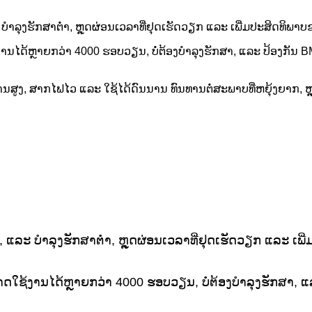
ບຳລຸງຮັກສາຕໍ່າ, ຫຼຸດຜ່ອນເວລາທີ່ຢຸດເຮັດວຽກ ແລະ ເພີ່ມປະສິດທິພ
ງານໄດ້ຫຼາຍກວ່າ 4000 ຮອບວຽນ, ບໍ່ຕ້ອງບຳລຸງຮັກສາ, ແລະ ປ້ອງກັນ B
ັງງານສູງ, ສາກໄຟໄວ ແລະ ໃຊ້ໄດ້ດົນນານ ທົນທານຕໍ່ສະພາບທີ່ຫຍຸ້ງຍາກ, ຫຼ
, ແລະ ບຳລຸງຮັກສາຕໍ່າ, ຫຼຸດຜ່ອນເວລາທີ່ຢຸດເຮັດວຽກ ແລະ ເ
າດໃຊ້ງານໄດ້ຫຼາຍກວ່າ 4000 ຮອບວຽນ, ບໍ່ຕ້ອງບຳລຸງຮັກສາ, ແລ