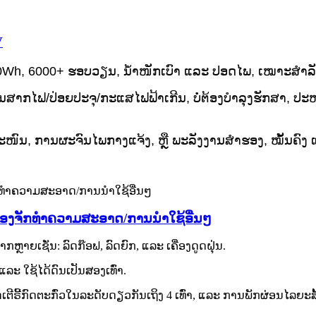
V
60Wh, 6000+ ຮອບວຽນ, ນ້ຳໜັກເບົາ ແລະ ປອດໄພ, ເໝາະສຳລັ
ກໄຟ/ປ່ອຍປະຈຸ/ກະແສໄຟຟ້າເກີນ, ບໍ່ຕ້ອງບຳລຸງຮັກສາ, ປະຫຍັ
ໜົນ, ການຜະຈົນໄພກາງແຈ້ງ, ຫຼື ພະລັງງານສຳຮອງ, ໝັ້ນຄົງ ແ
ເຄື່ອງຈັກທຳຄວາມສະອາດ/ການນຳໃຊ້ອື່ນໆ
າຍເຊັ່ນ: ລົດກ໊ອຟ, ລົດຍົກ, ແລະ ເຄື່ອງດູດຝຸ່ນ.
 ແລະ ໃຊ້ໄດ້ດົນເປັນສອງເທົ່າ.
ີຣີ້ກົດຕະກົ່ວໃນລະດັບດຽວກັນເຖິງ 4 ເທົ່າ, ແລະ ການພັກຜ່ອນໄລຍະ