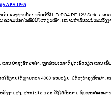
່ອງ ABS IP65
ເວັນຂອງທ່ານດ້ວຍແບັດເຕີຣີ LiFePO4 RF 12V Series. ອອກແ
 ຄວາມປອດໄພທີ່ບໍ່ມີໃຜທຽບເທົ່າ. ເໝາະສຳລັບລະບົບພະລັງງ
, ແລະ ບຳລຸງຮັກສາຕໍ່າ, ຫຼຸດຜ່ອນເວລາທີ່ຢຸດເຮັດວຽກ ແລະ ເ
າດໃຊ້ງານໄດ້ຫຼາຍກວ່າ 4000 ຮອບວຽນ, ບໍ່ຕ້ອງບຳລຸງຮັກສາ, ແລ
ໃຫ້ພະລັງງານສູງ, ສາກໄຟໄວ ແລະ ໃຊ້ໄດ້ດົນນານ ທົນທານຕໍ່ສະພາບທ