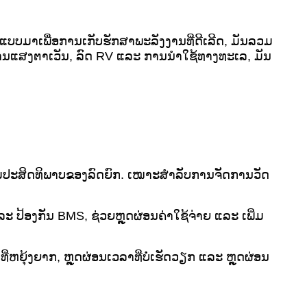
ບບມາເພື່ອການເກັບຮັກສາພະລັງງານທີ່ດີເລີດ, ມັນລວມ
ານແສງຕາເວັນ, ລົດ RV ແລະ ການນຳໃຊ້ທາງທະເລ, ມັນ
ພີ່ມປະສິດທິພາບຂອງລົດຍົກ. ເໝາະສຳລັບການຈັດການວັດ
ະ ປ້ອງກັນ BMS, ຊ່ວຍຫຼຸດຜ່ອນຄ່າໃຊ້ຈ່າຍ ແລະ ເພີ່ມ
ີ່ຫຍຸ້ງຍາກ, ຫຼຸດຜ່ອນເວລາທີ່ບໍ່ເຮັດວຽກ ແລະ ຫຼຸດຜ່ອນ