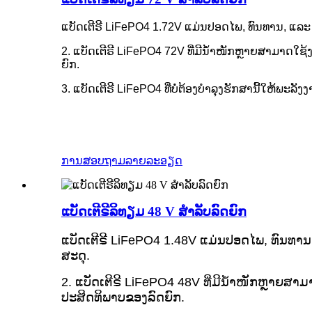
ແບັດເຕີຣີ LiFePO4 1.72V ແມ່ນປອດໄພ, ທົນທານ, ແລະ 
2. ແບັດເຕີຣີ LiFePO4 72V ທີ່ມີນ້ຳໜັກຫຼາຍສາມາດໃຊ້
ຍົກ.
3. ແບັດເຕີຣີ LiFePO4 ທີ່ບໍ່ຕ້ອງບຳລຸງຮັກສານີ້ໃຫ້ພະລ
ການສອບຖາມ
ລາຍລະອຽດ
ແບັດເຕີຣີລິທຽມ 48 V ສຳລັບລົດຍົກ
ແບັດເຕີຣີ LiFePO4 1.48V ແມ່ນປອດໄພ, ທົນທານ
ສະດຸ.
2. ແບັດເຕີຣີ LiFePO4 48V ທີ່ມີນ້ຳໜັກຫຼາຍສາມ
ປະສິດທິພາບຂອງລົດຍົກ.