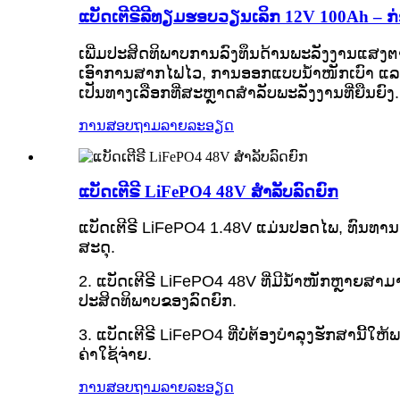
ແບັດເຕີຣີລີທຽມຮອບວຽນເລິກ 12V 100Ah – ກ
ເພີ່ມປະສິດທິພາບການລົງທຶນດ້ານພະລັງງານແສງຕາ
ເອົາການສາກໄຟໄວ, ການອອກແບບນ້ຳໜັກເບົາ ແລະ
ເປັນທາງເລືອກທີ່ສະຫຼາດສຳລັບພະລັງງານທີ່ຍືນຍົງ.
ການສອບຖາມ
ລາຍລະອຽດ
ແບັດເຕີຣີ LiFePO4 48V ສຳລັບລົດຍົກ
ແບັດເຕີຣີ LiFePO4 1.48V ແມ່ນປອດໄພ, ທົນທານ
ສະດຸ.
2. ແບັດເຕີຣີ LiFePO4 48V ທີ່ມີນ້ຳໜັກຫຼາຍສາມ
ປະສິດທິພາບຂອງລົດຍົກ.
3. ແບັດເຕີຣີ LiFePO4 ທີ່ບໍ່ຕ້ອງບຳລຸງຮັກສານີ້
ຄ່າໃຊ້ຈ່າຍ.
ການສອບຖາມ
ລາຍລະອຽດ