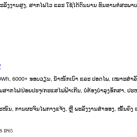
ໃຫ້ພະລັງງານສູງ, ສາກໄຟໄວ ແລະ ໃຊ້ໄດ້ດົນນານ ທົນທານຕໍ່ສະພາບທ
V
80Wh, 6000+ ຮອບວຽນ, ນ້ຳໜັກເບົາ ແລະ ປອດໄພ, ເໝາະສຳລັ
ກໄຟ/ປ່ອຍປະຈຸ/ກະແສໄຟຟ້າເກີນ, ບໍ່ຕ້ອງບຳລຸງຮັກສາ, ປະຫຍັ
ໜົນ, ການຜະຈົນໄພກາງແຈ້ງ, ຫຼື ພະລັງງານສຳຮອງ, ໝັ້ນຄົງ ແ