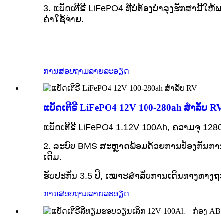
3. ແບັດເຕີຣີ LiFePO4 ທີ່ບໍ່ຕ້ອງບຳລຸງຮັກສານີ້
ຄ່າໃຊ້ຈ່າຍ.
ການສອບຖາມ
ລາຍລະອຽດ
ແບັດເຕີຣີ LiFePO4 12V 100-280ah ສຳລັບ R
ແບັດເຕີຣີ LiFePO4 1.12V 100Ah, ຄວາມຈຸ 12
2. ລະບົບ BMS ສະຫຼາດພ້ອມດ້ວຍການປ້ອງກັນການສາ
ເດີມ.
ຮັບປະກັນ 3.5 ປີ, ເໝາະສຳລັບການເດີນທາງທາງຖະ
ການສອບຖາມ
ລາຍລະອຽດ