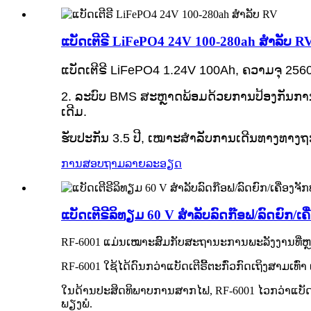
ແບັດເຕີຣີ LiFePO4 24V 100-280ah ສຳລັບ R
ແບັດເຕີຣີ LiFePO4 1.24V 100Ah, ຄວາມຈຸ 25
2. ລະບົບ BMS ສະຫຼາດພ້ອມດ້ວຍການປ້ອງກັນການສາ
ເດີມ.
ຮັບປະກັນ 3.5 ປີ, ເໝາະສຳລັບການເດີນທາງທາງຖະ
ການສອບຖາມ
ລາຍລະອຽດ
ແບັດເຕີຣີລິທຽມ 60 V ສຳລັບລົດກ໊ອຟ/ລົດຍົກ/
RF-6001 ແມ່ນເໝາະສົມກັບສະຖານະການພະລັງງານທີ່ຫຼາກຫຼ
RF-6001 ໃຊ້ໄດ້ດົນກວ່າແບັດເຕີຣີ້ຕະກົ່ວກົດເຖິງສາມເທົ່າ
ໃນດ້ານປະສິດທິພາບການສາກໄຟ, RF-6001 ໄວກວ່າແບັດເຕ
ພຽງພໍ.