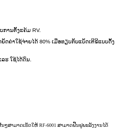
ບການຕັ້ງແຄ້ມ RV.
ດຄ່າໃຊ້ຈ່າຍໄດ້ 80% ເມື່ອທຽບກັບແບັດເຕີຣີແບບດັ້ງ
ລະ ໃຊ້ໄດ້ດົນ.
ສັ້ນໆສາມາດເຮັດໃຫ້ RF-6001 ສາມາດຟື້ນຟູພະລັງງານໄດ້