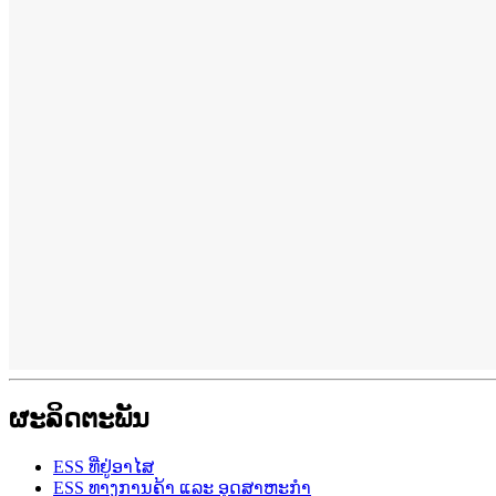
ຜະລິດຕະພັນ
ESS ທີ່ຢູ່ອາໄສ
ESS ທາງການຄ້າ ແລະ ອຸດສາຫະກຳ