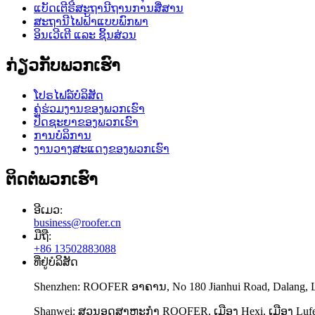
ແບັດເຕີຣີສະຖານີຖານການສື່ສານ
ສະຖານີໄຟຟ້າແບບພົກພາ
ອິນເວີເຕີ ແລະ ຊິ້ນສ່ວນ
ກ່ຽວກັບພວກເຮົາ
ໂປຣໄຟລ໌ບໍລິສັດ
ຄູ່ຮ່ວມງານຂອງພວກເຮົາ
ປັດຊະຍາຂອງພວກເຮົາ
ການບໍລິການ
ງານວາງສະແດງຂອງພວກເຮົາ
ຕິດຕໍ່ພວກເຮົາ
ອີເມວ:
business@roofer.cn
ມືຖື:
+86 13502883088
ທີ່ຢູ່ບໍລິສັດ
Shenzhen: ROOFER ອາຄານ, No 180 Jianhui Road, Dalang, Lon
Shanwei: ສວນອຸດສາຫະກຳ ROOFER, ເມືອງ Hexi, ເມືອງ Luf