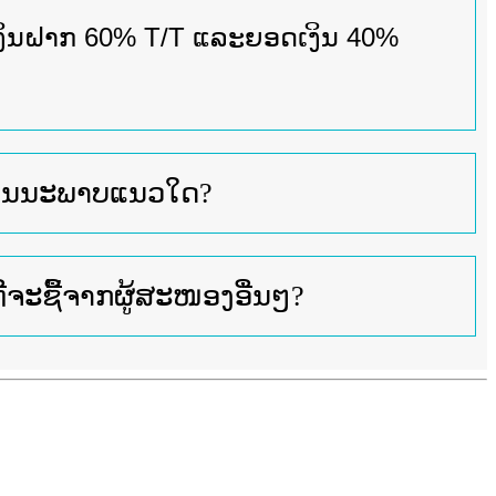
ເງິນຝາກ 60% T/T ແລະຍອດເງິນ 40%
ຄຸນນະພາບແນວໃດ?
່ຈະຊື້ຈາກຜູ້ສະໜອງອື່ນໆ?