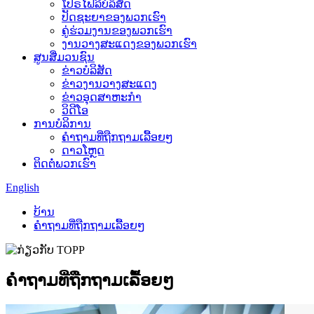
ໂປຣໄຟລ໌ບໍລິສັດ
ປັດຊະຍາຂອງພວກເຮົາ
ຄູ່ຮ່ວມງານຂອງພວກເຮົາ
ງານວາງສະແດງຂອງພວກເຮົາ
ສູນສື່ມວນຊົນ
ຂ່າວບໍລິສັດ
ຂ່າວງານວາງສະແດງ
ຂ່າວອຸດສາຫະກຳ
ວິດີໂອ
ການບໍລິການ
ຄຳຖາມທີ່ຖືກຖາມເລື້ອຍໆ
ດາວໂຫຼດ
ຕິດຕໍ່ພວກເຮົາ
English
ບ້ານ
ຄຳຖາມທີ່ຖືກຖາມເລື້ອຍໆ
ຄຳຖາມທີ່ຖືກຖາມເລື້ອຍໆ