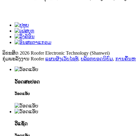
ລິຂະສິດ 2026 Roofer Electronic Technology (Shanwei)
ກຸ່ມພະລັງງານ Roofer
ແຜນຜັງເວັບໄຊທ໌
,
ບລັອກຍອດນິຍົມ
,
ການຄົ້ນຫາ
ວັອດສະປອດ
ວັອດແອັບ
ວີແຊັດ
ວັອດແອັບ