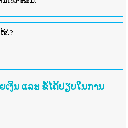
ວາມເໝາະສົມ.
້ບໍ?
ຍເງິນ ແລະ ຂໍ້ໄດ້ປຽບໃນການ