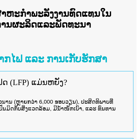
ກອຸດສາຫະກໍາພະລັງງານທົດແທນໃນ
ນການຜະລິດແລະພັດທະນາ
ສາກໄຟ ແລະ ການເກັບຮັກສາ
ຟດ (LFP) ແມ່ນຫຍັງ?
ນານ (ຫຼາຍກວ່າ 6,000 ຮອບວຽນ), ປະສິດທິພາບທີ່
ັນມິດກັບສິ່ງແວດລ້ອມ, ມີນ້ຳໜັກເບົາ, ແລະ ທົນທານ