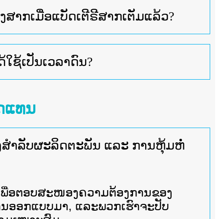
ງສາກເມື່ອແບັດເຕີຣີສາກເຕັມແລ້ວ?
ດ້ໃຊ້ເປັນເວລາດົນ?
ົດແທນ
ສຳລັບຜະລິດຕະພັນ ແລະ ການຫຸ້ມຫໍ່
M ເພື່ອຕອບສະໜອງຄວາມຕ້ອງການຂອງ
່ານອອກແບບມາ, ແລະພວກເຮົາຈະປັບ