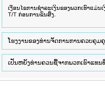
ເງື່ອນໄຂການຊໍາລະເງິນຂອງພວກເຮົາແມ່ນ
T/T ກ່ອນການຂົນສົ່ງ.
ໂຮງງານຂອງທ່ານຈັດການການຄວບຄຸມ
ເປັນຫຍັງທ່ານຄວນຊື້ຈາກພວກເຮົາແທນທີ