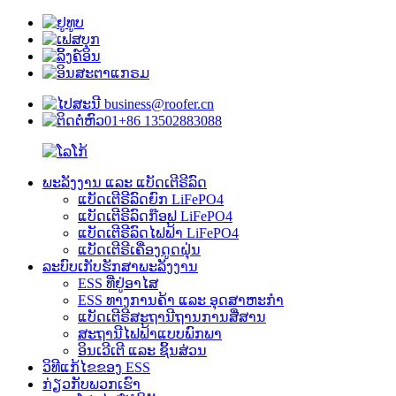
business@roofer.cn
+86 13502883088
ພະລັງງານ ແລະ ແບັດເຕີຣີລົດ
ແບັດເຕີຣີລົດຍົກ LiFePO4
ແບັດເຕີຣີລົດກ໊ອຟ LiFePO4
ແບັດເຕີຣີລົດໄຟຟ້າ LiFePO4
ແບັດເຕີຣີເຄື່ອງດູດຝຸ່ນ
ລະບົບເກັບຮັກສາພະລັງງານ
ESS ທີ່ຢູ່ອາໄສ
ESS ທາງການຄ້າ ແລະ ອຸດສາຫະກຳ
ແບັດເຕີຣີສະຖານີຖານການສື່ສານ
ສະຖານີໄຟຟ້າແບບພົກພາ
ອິນເວີເຕີ ແລະ ຊິ້ນສ່ວນ
ວິທີແກ້ໄຂຂອງ ESS
ກ່ຽວກັບພວກເຮົາ