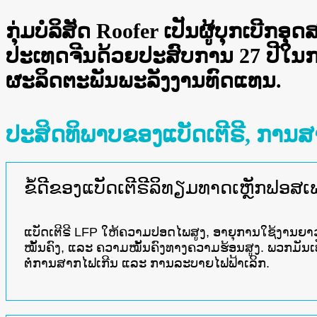
ກຸ່ມບໍລິສັດ Roofer ເປັນຜູ້ບຸກເບີ
ປະເທດຈີນດ້ວຍປະສົບການ 27 ປີໃ
ຜະລິດຕະພັນພະລັງງານທົດແທນ.
ປະສິດທິພາບຂອງແບັດເຕີຣີ, ການ
ຂໍ້ດີຂອງແບັດເຕີຣີລິທຽມທາດເຫຼັກຟອສເ
ແບັດເຕີຣີ LFP ໃຫ້ຄວາມປອດໄພສູງ, ອາຍຸການໃຊ້ງານຍາວ
ໝັ້ນຄົງ, ແລະ ຄວາມໝັ້ນຄົງທາງຄວາມຮ້ອນສູງ. ພວກມັນເປ
ຕໍ່ການສາກໄຟເກີນ ແລະ ການລະບາຍໄຟຟ້າເລິກ.