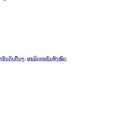
ວັອດແອັບ
ອັນດັບຕົ້ນໆ
,
ຜະລິດຕະພັນທັງໝົດ