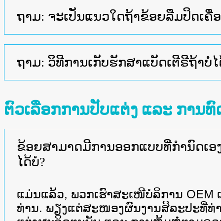
ຖາມ: ຈະເປັນແນວໃດຖ້າຂ້ອຍລືມປິດເຄື່ອ
ຖາມ: ວິທີການເກັບຮັກສາແບັດເຕີຣີຖ້າບໍ່ໄ
ຕົວເລືອກການປັບແຕ່ງ ແລະ ການທ
ຂ້ອຍສາມາດມີການອອກແບບທີ່ກຳນົດເອງ
ໄດ້ບໍ?
ແມ່ນແລ້ວ, ພວກເຮົາສະເໜີບໍລິການ OE
ທ່ານ. ພຽງແຕ່ສະໜອງຜົນງານສິລະປະທີ່ທ