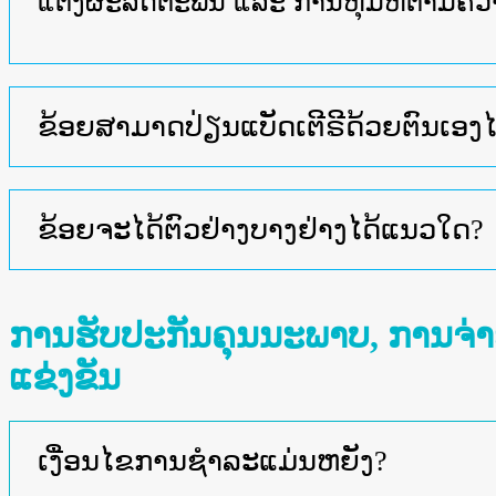
ແຕ່ງຜະລິດຕະພັນ ແລະ ການຫຸ້ມຫໍ່ຕາມຄ
ຂ້ອຍສາມາດປ່ຽນແບັດເຕີຣີດ້ວຍຕົນເອງໄດ
ຂ້ອຍຈະໄດ້ຕົວຢ່າງບາງຢ່າງໄດ້ແນວໃດ?
ການຮັບປະກັນຄຸນນະພາບ, ການຈ່າ
ແຂ່ງຂັນ
ເງື່ອນໄຂການຊໍາລະແມ່ນຫຍັງ?